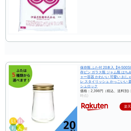
保存瓶 ふた付 20本入【H-500S
存ビン ガラス瓶 ジャム瓶 はち
ャー容器 かわいい 可愛い おし
レ スタイリッシュ かっこいい 
シュロック
価格：2,398円（税込、送料別)
時点)
楽