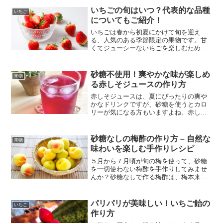
に美味しいですが、砂糖を控えたい方も
いちごの旬はいつ？代表的な品種
いちご
いらっしゃると思います。...
についてもご紹介！
いちごは春から初夏にかけて旬を迎え
る、人気のある季節限定の果物です。甘
くてジューシーないちごを楽しむために
は、旬の時期に適した品種を知ることが
重要です。ここでは、いちごの旬と代表
的な品種についてご紹介します。いちご
砂糖不使用！爽やかな味が楽しめ
果物
の旬はいつ？いちごの旬は主...
る赤しそジュースの作り方
赤しそジュースは、夏にぴったりの爽や
かなドリンクですが、砂糖を使うとカロ
リーが気になる方もいますよね。赤しそ
の旬は、一般的に日本では6月から7月頃
にかけてがピークです。その時期に収穫
された風味豊かで美味しい赤しそを使っ
砂糖なしの梅酢の作り方 – 自然な
果物
てジュースを作ってみま...
味わいを楽しむ手作りレシピ
５月から７月頃が旬の梅を使って、砂糖
を一切使わない梅酢を手作りしてみませ
んか？砂糖なしで作る梅酢は、梅本来の
自然な酸味と香りを最大限に活かした、
ヘルシーで美味しい調味料です。作り方
は驚くほどシンプルで、梅と酢だけで本
パリパリが美味しい！いちご飴の
いちご
格的な梅酢が完成します。...
作り方