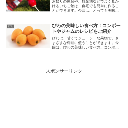
お祭りの屋台や、観光地などでよく見か
けるいちご飴は、自宅でも簡単に作るこ
とができます。今回は、とっても美味し
い、パリパリのいちご飴の作り方をご紹
介します。材料もシンプルで、手軽に作
れるので、ぜひ試してみてくださいね。
びわの美味しい食べ方！コンポー
びわ
パリパリが美味しいいちご...
トやジャムのレシピをご紹介
びわは、甘くてジューシーな果物で、さ
まざまな料理に使うことができます。今
回は、びわの美味しい食べ方、コンポー
トや、ジャムのレシピについて、ご紹介
したいと思います。びわの美味しい食べ
方は？びわの美味しい食べ方はいくつか
ありますが、以下にいくつ...
スポンサーリンク