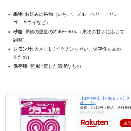
果物
: お好みの果物（いちご、ブルーベリー、リン
ゴ、キウイなど）
砂糖
: 果物の重量の約40〜60％（果物の甘さに応じて
調整）
レモン汁
: 大さじ1（ペクチンを補い、保存性を高め
るため）
保存瓶
: 煮沸消毒した清潔なもの
【送料無料】【20個セット】グ
糖 1kg
価格：6,210円（税込、送料無料
(2024/8/25時点)
楽