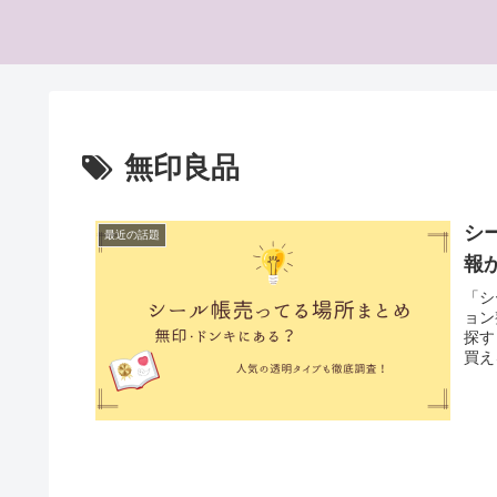
無印良品
シ
最近の話題
報
「シ
ョン
探す
買え