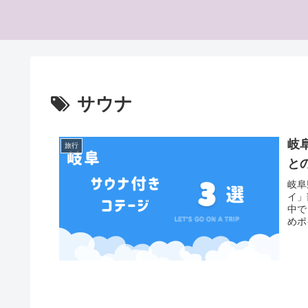
サウナ
岐
旅行
と
岐阜
イ」
中で
めポ